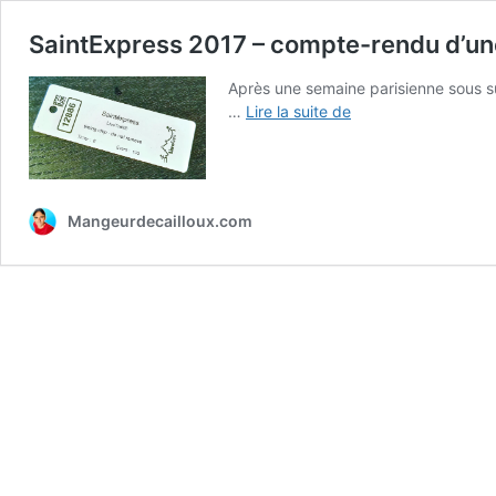
SaintExpress 2017 – compte-rendu d’un
Après une semaine parisienne sous su
SaintExpress
…
Lire la suite de
2017
–
compte-
rendu
Mangeurdecailloux.com
d’une
baby
Saintelyon