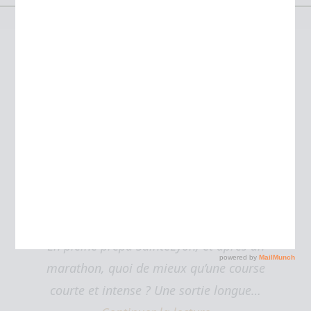
Étiquette :
cross
Cross de Chaville
Récits et photos de course
Par
JULIEN
26 novembre 2013
14
En pleine prépa SaintéLyon, et après un
marathon, quoi de mieux qu’une course
courte et intense ? Une sortie longue…