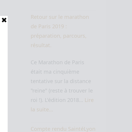
Retour sur le marathon
de Paris 2019 :
préparation, parcours,
résultat.
Ce Marathon de Paris
était ma cinquième
tentative sur la distance
"reine" (reste à trouver le
roi !). L'édition 2018…
Lire
la suite…
Compte rendu SaintéLyon