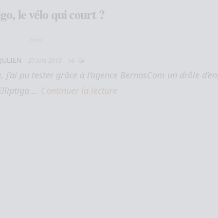
igo, le vélo qui court ?
Tests
r
JULIEN
20 juin 2013
14
, j’ai pu tester grâce à l’agence BernasCom un drôle d’en
’Elliptigo.…
Continuer la lecture