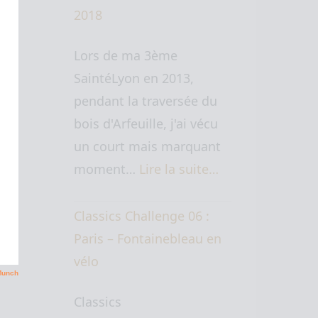
2018
Lors de ma 3ème
SaintéLyon en 2013,
pendant la traversée du
bois d'Arfeuille, j'ai vécu
un court mais marquant
moment…
Lire la suite…
Classics Challenge 06 :
Paris – Fontainebleau en
vélo
Classics