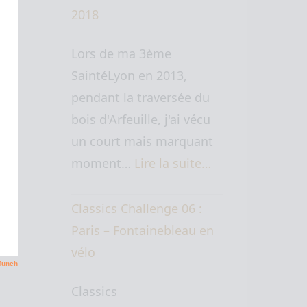
2018
Lors de ma 3ème
SaintéLyon en 2013,
pendant la traversée du
bois d'Arfeuille, j'ai vécu
un court mais marquant
moment…
Lire la suite…
Classics Challenge 06 :
Paris – Fontainebleau en
vélo
Classics