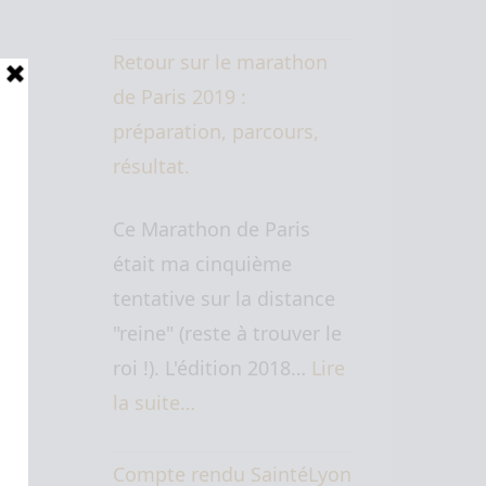
Retour sur le marathon
de Paris 2019 :
préparation, parcours,
résultat.
Ce Marathon de Paris
était ma cinquième
tentative sur la distance
"reine" (reste à trouver le
roi !). L'édition 2018…
Lire
la suite…
Compte rendu SaintéLyon