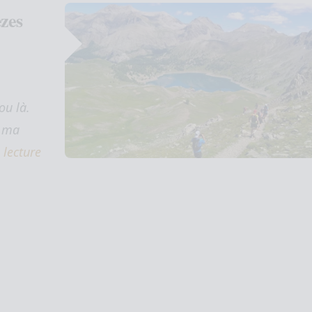
èzes
ou là.
, ma
 lecture