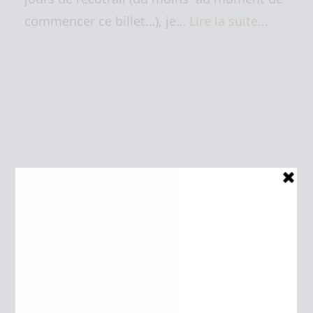
commencer ce billet…), je…
Lire la suite…
LIENS
/ hic & nunc / nfkb's blog /
Grégo On the Run
utratrail, saintélyon,
utmb… les récits de Grégo
Julien Djozikian, conseiller immobilier
vente,