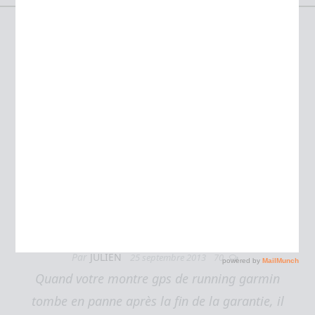
Étiquette :
sav
J’ai testé : le SAV Garmin « hors
garantie »
Tests
Par
JULIEN
25 septembre 2013
70
Quand votre montre gps de running garmin
tombe en panne après la fin de la garantie, il