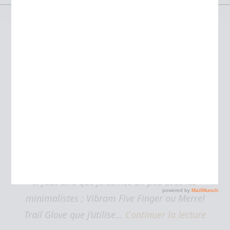
Étiquette :
transition
Lost in transition…
minimaliste
Par
JULIEN
24 août 2011
5
Il faut dire que je coince un peu avec les
minimalistes ; Vibram Five Finger ou Merrel
Trail Glove que j’utilise…
Continuer la lecture