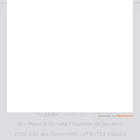
Étiquette :
chrono
Toi aussi, joue avec les chiffres des
classements de tes trails!
Bla-bla divers et variés
Par
JULIEN
23 juillet 2013
14
% = Place à l’arrivée / Nombre de finishers
x100 Trail des Passerelles : 21% (163 classés)