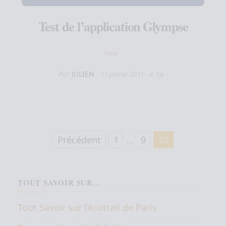
Test de l’application Glympse
Tests
Par
JULIEN
13 janvier 2011
4
Pagination des publications
Précédent
1
…
9
10
TOUT SAVOIR SUR…
Tout Savoir sur l’écotrail de Paris