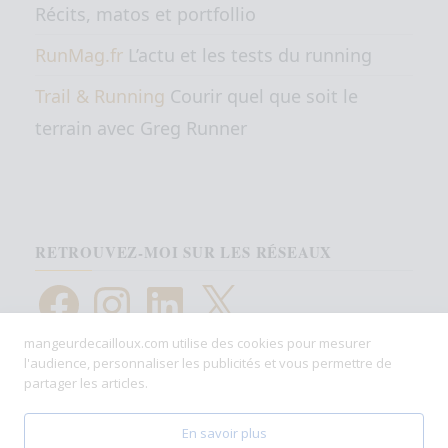
Récits, matos et portfollio
RunMag.fr
L’actu et les tests du running
Trail & Running
Courir quel que soit le
terrain avec Greg Runner
RETROUVEZ-MOI SUR LES RÉSEAUX
Facebook
Instagram
LinkedIn
X
mangeurdecailloux.com utilise des cookies pour mesurer
l'audience, personnaliser les publicités et vous permettre de
partager les articles.
En savoir plus
Fièrement propulsé par
WordPress
|
Thème :