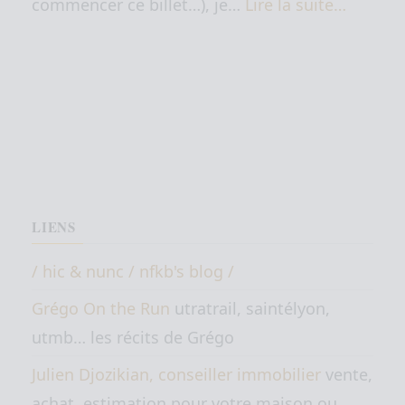
commencer ce billet…), je…
Lire la suite…
LIENS
/ hic & nunc / nfkb's blog /
Grégo On the Run
utratrail, saintélyon,
utmb… les récits de Grégo
Julien Djozikian, conseiller immobilier
vente,
achat, estimation pour votre maison ou