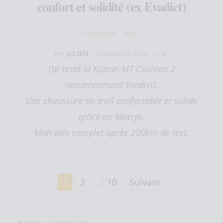
confort et solidité (ex Evadict)
Chaussures
Tests
Par
JULIEN
18 novembre 2023
3
J’ai testé la Kiprun MT Cushion 2
(anciennement Evadict).
Une chaussure de trail confortable et solide
grâce au Matryx.
Mon avis complet après 200km de test.
Pagination des publications
1
2
…
10
Suivant