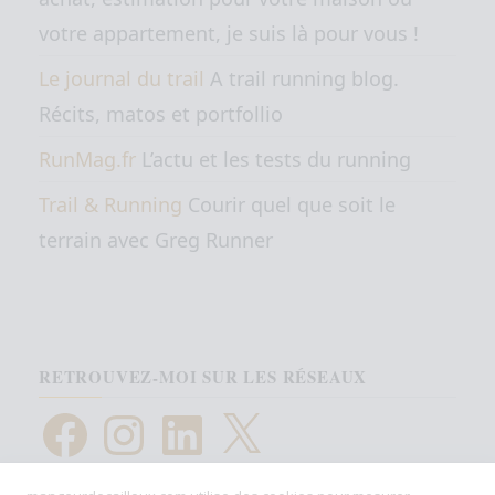
votre appartement, je suis là pour vous !
Le journal du trail
A trail running blog.
Récits, matos et portfollio
RunMag.fr
L’actu et les tests du running
Trail & Running
Courir quel que soit le
terrain avec Greg Runner
RETROUVEZ-MOI SUR LES RÉSEAUX
Facebook
Instagram
LinkedIn
X