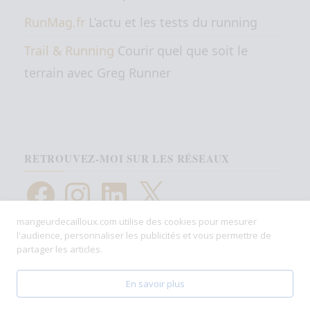
RunMag.fr
L’actu et les tests du running
Trail & Running
Courir quel que soit le
terrain avec Greg Runner
RETROUVEZ-MOI SUR LES RÉSEAUX
Facebook
Instagram
LinkedIn
X
mangeurdecailloux.com utilise des cookies pour mesurer
l'audience, personnaliser les publicités et vous permettre de
partager les articles.
En savoir plus
Fièrement propulsé par
WordPress
|
Thème :