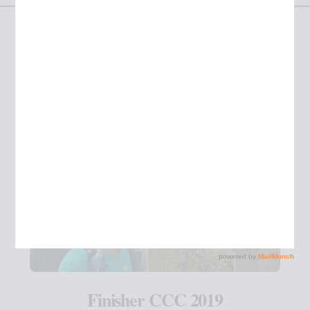
Étiquette :
utmb
Finisher CCC 2019