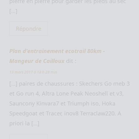
pierre en pierre pour garder les pieds au sec
[…]
Répondre
Plan d'entrainement ecotrail 80km -
Mangeur de Cailloux
dit :
13 mars 2017 à 18 h 28 min
[…] paires de chaussures : Skechers Go meb 3
et Go run 4, Altra Lone Peak Neoshell et v3,
Sauncony Kinvara7 et Triumph iso, Hoka
Speedgoat et Tracer, inov8 Terraclaw220. A
priori la […]