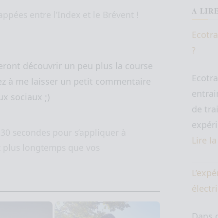
A LIR
appées entre l’Index et le Brévent !
Ecotra
?
feront découvrir un peu plus la course
Ecotra
sitez à me laisser un petit commentaire
entrai
ux sociaux ;)
de tra
expéri
 30 secondes pour s’appliquer à
Lire l
t plus longtemps que vos
L’expé
électr
Dans c