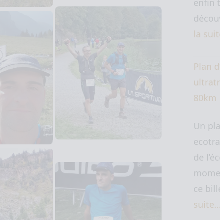
enfin 
découv
la sui
Plan d
ultratr
80km
Un pl
ecotra
de l’é
momen
ce bil
suite