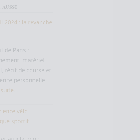
E AUSSI
il 2024 : la revanche
il de Paris :
nement, matériel
il, récit de course et
ence personnelle
a suite…
rience vélo
ique sportif
et article, mon