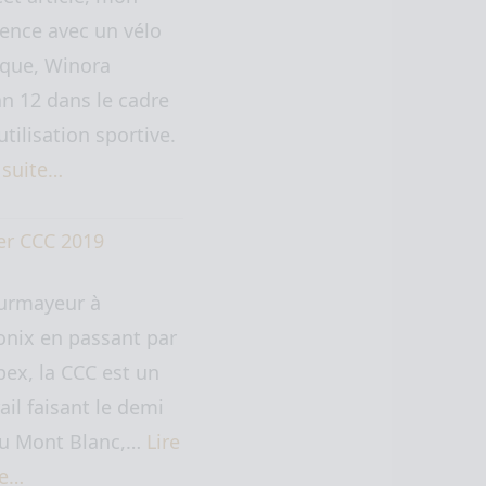
ence avec un vélo
ique, Winora
n 12 dans le cadre
utilisation sportive.
a suite…
er CCC 2019
urmayeur à
nix en passant par
ex, la CCC est un
rail faisant le demi
du Mont Blanc,…
Lire
te…