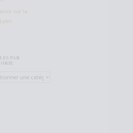
avoir sur la
éLyon
LES PAR
GORIE
es par catégorie