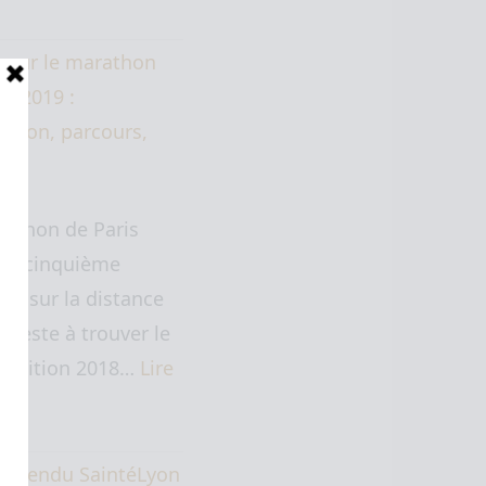
 sur le marathon
is 2019 :
ation, parcours,
at.
rathon de Paris
 ma cinquième
ive sur la distance
" (reste à trouver le
. L'édition 2018…
Lire
te…
e rendu SaintéLyon