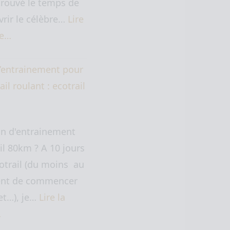
trouvé le temps de
rir le célèbre…
Lire
te…
’entrainement pour
ail roulant : ecotrail
an d'entrainement
il 80km ? A 10 jours
cotrail (du moins au
t de commencer
let…), je…
Lire la
…