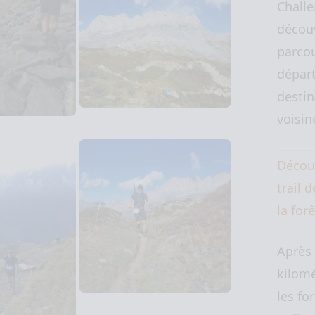
Challe
décou
parcou
départ
destin
voisi
Décou
trail 
la for
Après
kilomè
les for