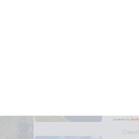
2018
Lors 
Sainté
pendan
bois d'
un co
mome
Classi
Paris 
vélo
Classi