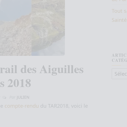
Tout s
Saint
ARTIC
CATÉ
ail des Aiguilles
Articl
s 2018
Par
JULIEN
3
le
compte-rendu
du TAR2018, voici le