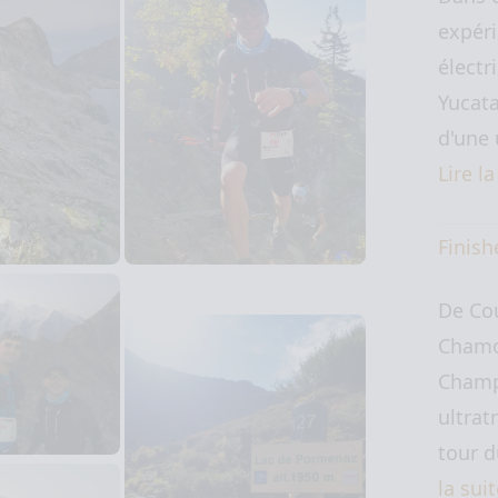
expéri
électr
Yucata
d'une 
Lire l
Finish
De Co
Chamo
Champ
ultrat
tour 
la sui