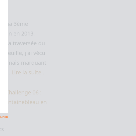
de ma 3ème
Lyon en 2013,
t la traversée du
Arfeuille, j'ai vécu
urt mais marquant
nt…
Lire la suite…
cs Challenge 06 :
– Fontainebleau en
cs