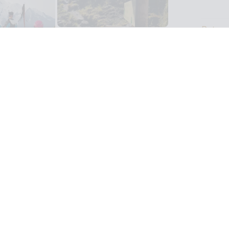
Retour
de Par
prépar
résult
Ce Ma
était
tentat
"reine
roi !)
la sui
Compt