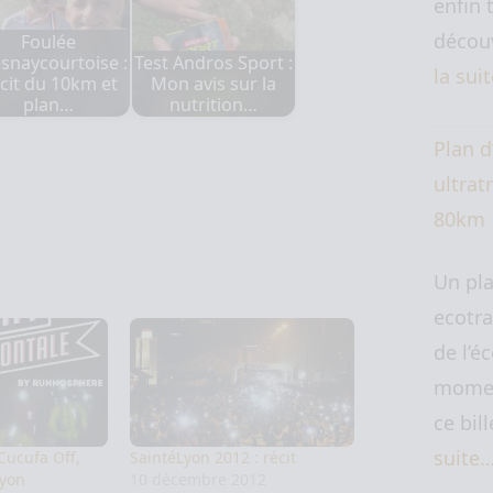
enfin 
découv
Foulée
snaycourtoise :
Test Andros Sport :
la sui
cit du 10km et
Mon avis sur la
plan…
nutrition…
Plan d
ultratr
80km
Un pl
ecotra
de l’é
momen
ce bil
suite
Cucufa Off,
SaintéLyon 2012 : récit
Lyon
10 décembre 2012