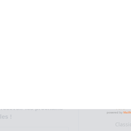
 clignotant rouge signal pour être vu
2018
bile, les clefs et le plus important : de
Lors 
Sainté
pendan
bois d'
tinales, c’est le retour, voir le soleil
un co
bon petit déj avec la famille qui se
mome
Classi
Paris 
vélo
recevoir les prochains
les !
Classi