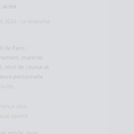
E AUSSI
il 2024 : la revanche
il de Paris :
nement, matériel
il, récit de course et
ence personnelle
a suite…
rience vélo
ique sportif
et article, mon