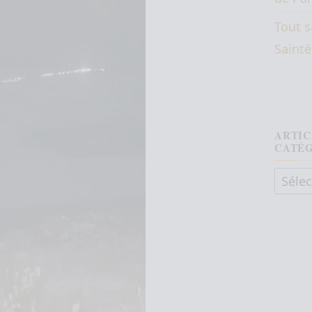
Tout s
Saint
ARTIC
CATÉ
Articl