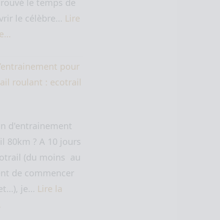
trouvé le temps de
rir le célèbre…
Lire
te…
’entrainement pour
ail roulant : ecotrail
an d'entrainement
il 80km ? A 10 jours
cotrail (du moins au
t de commencer
let…), je…
Lire la
…