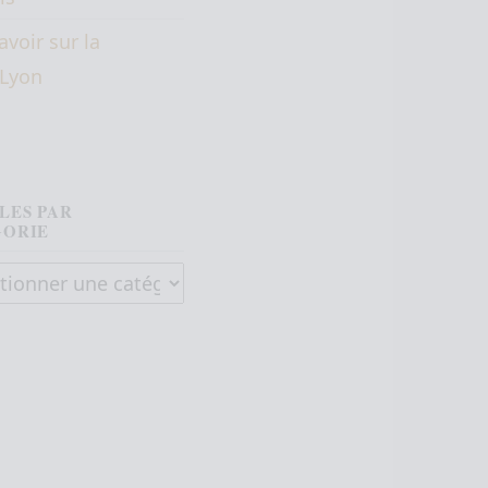
avoir sur la
éLyon
LES PAR
GORIE
es par catégorie