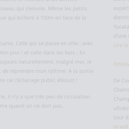
expéri
oiseau qui s’envole. Même les petits
électr
ux qui brillent à 100m en face de la
Yucata
d'une 
ourse. Celle qui se passe en ville ; avec
Lire l
in jour ! et celle dans les bois ; En
 toujours naturellement, malgré moi, le
Finish
 de reprendre mon rythme. A la sortie
e car l’éclairage public éblouit !
De Co
Chamo
e, il n’y a que très peu de circulation
Champ
même quand on ne dort pas.
ultrat
tour 
la sui