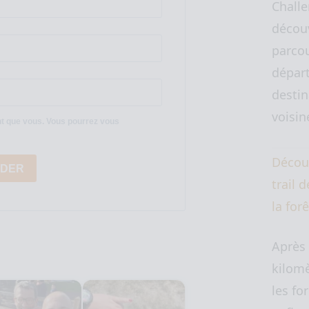
Challe
décou
parcou
départ
destin
voisi
nt que vous. Vous pourrez vous
Décou
IDER
trail 
la for
Après
kilomè
les for