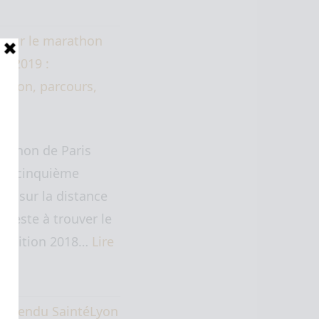
 sur le marathon
is 2019 :
ation, parcours,
at.
rathon de Paris
 ma cinquième
ive sur la distance
" (reste à trouver le
. L'édition 2018…
Lire
te…
e rendu SaintéLyon