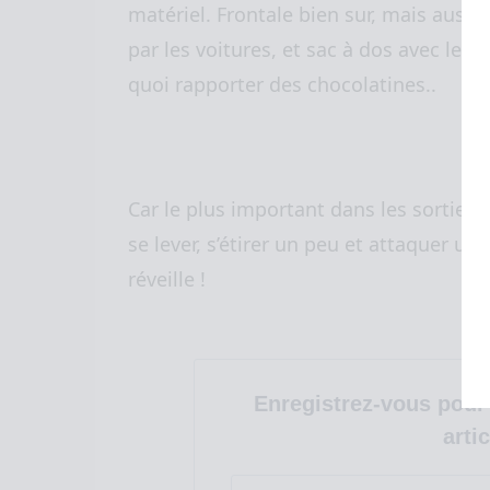
matériel. Frontale bien sur, mais aussi
par les voitures, et sac à dos avec le mo
quoi rapporter des chocolatines..
Car le plus important dans les sorties ma
se lever, s’étirer un peu et attaquer un 
réveille !
Enregistrez-vous pour 
artic