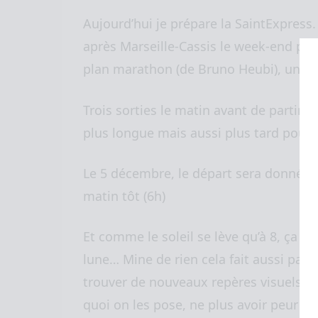
Aujourd’hui je prépare la SaintExpress
après Marseille-Cassis le week-end proc
plan marathon (de Bruno Heubi), un pe
Trois sorties le matin avant de partir
plus longue mais aussi plus tard pour vo
Le 5 décembre, le départ sera donné à 
matin tôt (6h)
Et comme le soleil se lève qu’à 8, ça me
lune… Mine de rien cela fait aussi part
trouver de nouveaux repères visuels, « 
quoi on les pose, ne plus avoir peur du