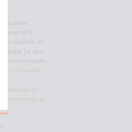
de ma 3ème
Lyon en 2013,
t la traversée du
Arfeuille, j'ai vécu
urt mais marquant
nt…
Lire la suite…
cs Challenge 06 :
– Fontainebleau en
cs