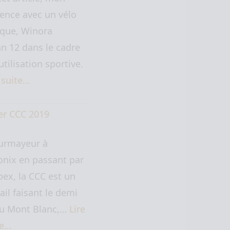
ence avec un vélo
ique, Winora
n 12 dans le cadre
utilisation sportive.
a suite…
er CCC 2019
urmayeur à
nix en passant par
ex, la CCC est un
rail faisant le demi
du Mont Blanc,…
Lire
te…