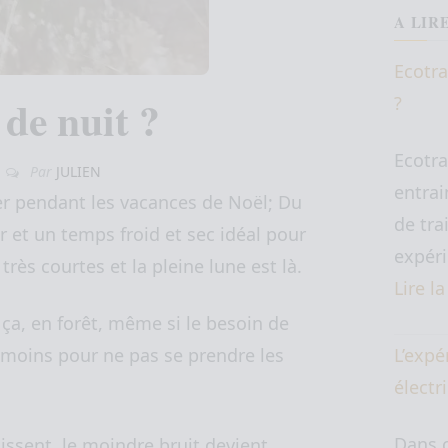
A LIR
Ecotra
 de nuit ?
?
Ecotra
Par
JULIEN
0
entrai
r pendant les vacances de Noël; Du
de tra
r et un temps froid et sec idéal pour
expéri
très courtes et la pleine lune est là.
Lire l
 ça, en forêt, même si le besoin de
L’expé
u moins pour ne pas se prendre les
électr
Dans c
issent, le moindre bruit devient