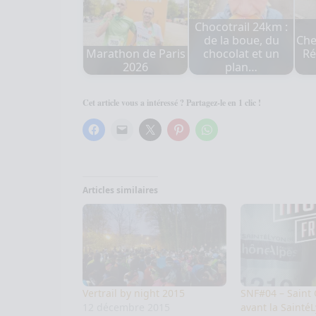
Chocotrail 24km :
de la boue, du
Che
Marathon de Paris
chocolat et un
Ré
2026
plan…
Cet article vous a intéressé ? Partagez-le en 1 clic !
Articles similaires
Vertrail by night 2015
SNF#04 – Saint 
12 décembre 2015
avant la Sainté