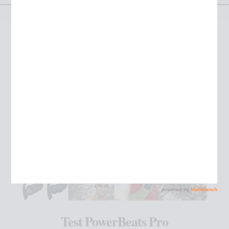
Étiquette :
beats
Test PowerBeats Pro