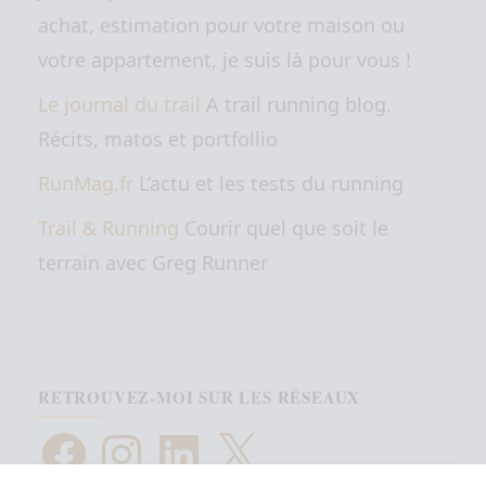
achat, estimation pour votre maison ou
votre appartement, je suis là pour vous !
Le journal du trail
A trail running blog.
Récits, matos et portfollio
RunMag.fr
L’actu et les tests du running
Trail & Running
Courir quel que soit le
terrain avec Greg Runner
RETROUVEZ-MOI SUR LES RÉSEAUX
Facebook
Instagram
LinkedIn
X