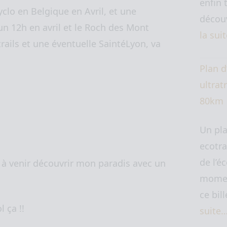
enfin 
yclo en Belgique en Avril, et une
découv
un 12h en avril et le Roch des Mont
la sui
trails et une éventuelle SaintéLyon, va
Plan d
ultratr
80km
Un pl
ecotra
de l’é
r à venir découvrir mon paradis avec un
momen
ce bil
 ça !!
suite