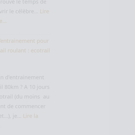
trouvé le temps de
rir le célèbre…
Lire
te…
’entrainement pour
ail roulant : ecotrail
an d'entrainement
il 80km ? A 10 jours
cotrail (du moins au
t de commencer
let…), je…
Lire la
…