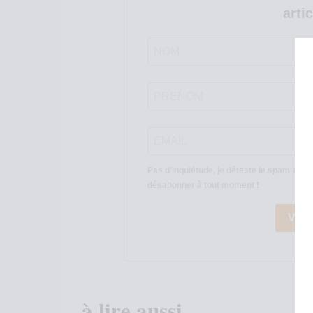
artic
Pas d'inquiétude, je déteste le spam auta
désabonner à tout moment !
VAL
à lire aussi