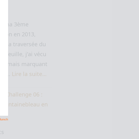
de ma 3ème
Lyon en 2013,
t la traversée du
Arfeuille, j'ai vécu
urt mais marquant
nt…
Lire la suite…
cs Challenge 06 :
– Fontainebleau en
cs