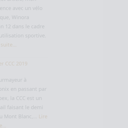
ence avec un vélo
ique, Winora
n 12 dans le cadre
utilisation sportive.
a suite…
er CCC 2019
urmayeur à
nix en passant par
ex, la CCC est un
rail faisant le demi
du Mont Blanc,…
Lire
te…