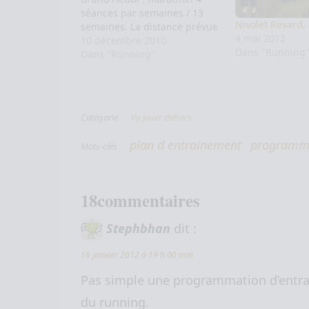
séances par semaines / 13
Nivolet Revard, 
semaines. La distance prévue
4 mai 2012
était proche du marathon, le
10 décembre 2010
Dans "Running
dénivelé en plus ; que je
Dans "Running"
pouvais facilement ajouter
avec quelques tours de Saint
Cucufa (un peu plus de…
Catégorie
Va jouer dehors
plan d entrainement
programm
Mots-clés
18commentaires
Stephbhan
dit :
16 janvier 2012 à 19 h 00 min
Pas simple une programmation d’entr
du running.