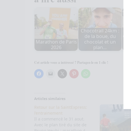
Chocotrail 24km :
de la boue, du
Che
Marathon de Paris
chocolat et un
Ré
2026
plan…
Cet article vous a intéressé ? Partagez-le en 1 clic !
Articles similaires
Retour sur la SaintExpress:
l’entrainement
Il a commencé le 31 aout.
Avec le plan tiré du site de
Bruno Heubi : marathon 4