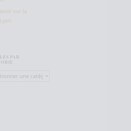
avoir sur la
éLyon
LES PAR
GORIE
es par catégorie