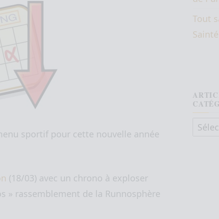
Tout s
Saint
ARTIC
CATÉ
Articl
au menu sportif pour cette nouvelle année
on
(18/03) avec un chrono à exploser
ros » rassemblement de la
Runnosphère