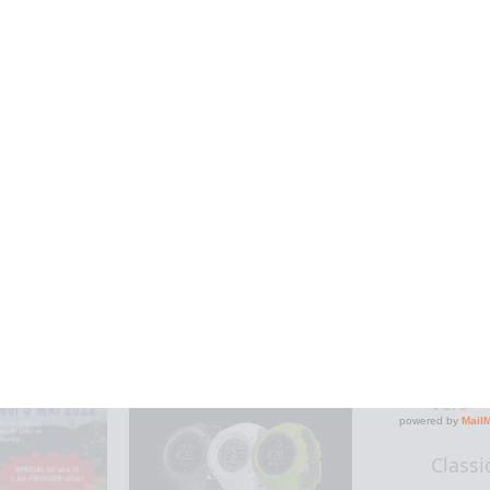
2018
Lors 
Foulée
Sainté
snaycourtoise :
Test Andros Sport :
pendan
cit du 10km et
Mon avis sur la
plan…
nutrition…
bois d'
un co
mome
Classi
Paris 
vélo
Classi