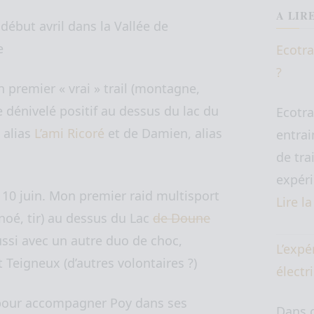
A LIR
ébut avril dans la Vallée de
e
Ecotra
?
n premier « vrai » trail (montagne,
dénivelé positif au dessus du lac du
Ecotra
 alias
L’ami Ricoré
et de Damien, alias
entrai
de tra
expéri
t 10 juin. Mon premier raid multisport
Lire l
canoé, tir) au dessus du Lac
de Doune
ssi avec un autre duo de choc,
L’expé
 Teigneux (d’autres volontaires ?)
électr
 pour accompagner Poy dans ses
Dans c