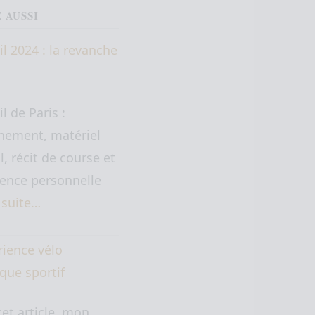
E AUSSI
il 2024 : la revanche
il de Paris :
nement, matériel
il, récit de course et
ence personnelle
a suite…
rience vélo
ique sportif
et article, mon