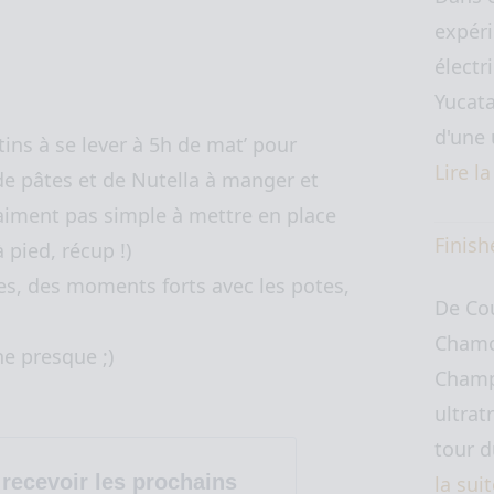
expéri
électr
Yucata
d'une 
ns à se lever à 5h de mat’ pour
Lire l
de pâtes et de Nutella à manger et
aiment pas simple à mettre en place
Finish
à pied, récup !)
res, des moments forts avec les potes,
De Co
Chamo
he presque ;)
Champ
ultrat
tour 
recevoir les prochains
la sui