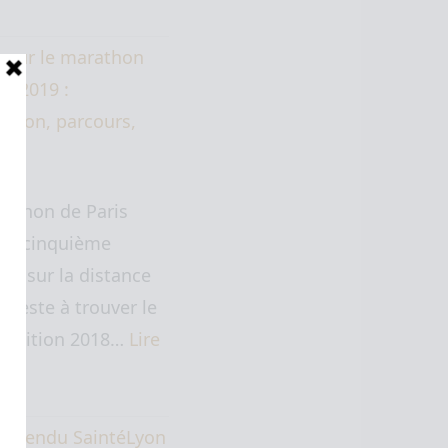
 sur le marathon
is 2019 :
ation, parcours,
at.
rathon de Paris
 ma cinquième
ive sur la distance
" (reste à trouver le
. L'édition 2018…
Lire
te…
e rendu SaintéLyon