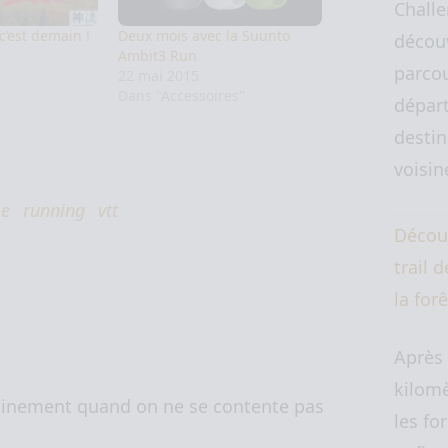
Challe
c’est demain !
Deux mois avec la Suunto
décou
Ambit3 Run
parcou
"
22 mai 2015
Dans "Accessoires"
départ
destin
voisi
e
running
vtt
Décou
trail 
la for
Après
kilomè
ainement quand on ne se contente pas
les for