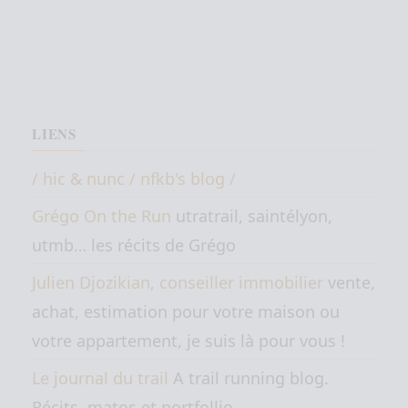
LIENS
/ hic & nunc / nfkb's blog /
Grégo On the Run
utratrail, saintélyon,
utmb… les récits de Grégo
Julien Djozikian, conseiller immobilier
vente,
achat, estimation pour votre maison ou
votre appartement, je suis là pour vous !
Le journal du trail
A trail running blog.
Récits, matos et portfollio