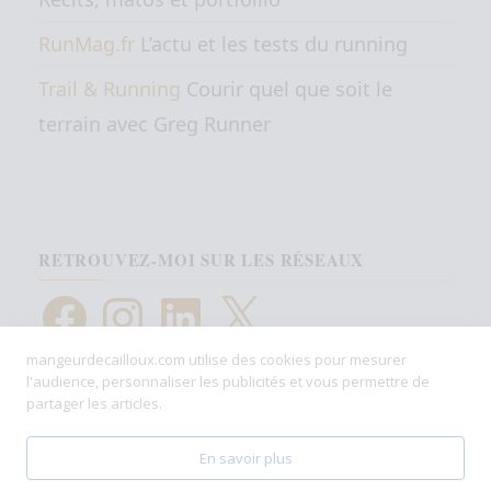
RunMag.fr
L’actu et les tests du running
Trail & Running
Courir quel que soit le
terrain avec Greg Runner
RETROUVEZ-MOI SUR LES RÉSEAUX
Facebook
Instagram
LinkedIn
X
mangeurdecailloux.com utilise des cookies pour mesurer
l'audience, personnaliser les publicités et vous permettre de
partager les articles.
En savoir plus
Fièrement propulsé par
WordPress
|
Thème :