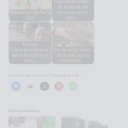
Chocotrail 24km :
de la boue, du
Marathon de Paris
chocolat et un
2026
plan…
Foulée
Chesnaycourtoise :
Test Andros Sport :
Récit du 10km et
Mon avis sur la
plan…
nutrition…
Cet article vous a intéressé ? Partagez-le en 1 clic !
Articles similaires