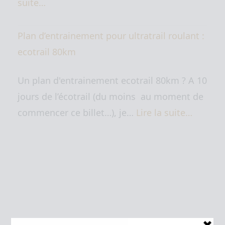
suite…
Plan d’entrainement pour ultratrail roulant :
ecotrail 80km
Un plan d'entrainement ecotrail 80km ? A 10
jours de l’écotrail (du moins au moment de
commencer ce billet…), je…
Lire la suite…