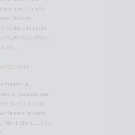
ence avec un vélo
ique, Winora
n 12 dans le cadre
utilisation sportive.
a suite…
er CCC 2019
urmayeur à
nix en passant par
ex, la CCC est un
rail faisant le demi
du Mont Blanc,…
Lire
te…