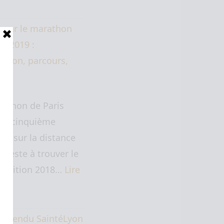
 sur le marathon
is 2019 :
ation, parcours,
at.
rathon de Paris
 ma cinquième
ive sur la distance
" (reste à trouver le
. L'édition 2018…
Lire
te…
e rendu SaintéLyon