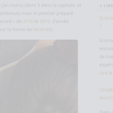
i courus (dont 5 dans la capitale, et
A LIR
 nombreux) mais le premier préparé
Ecotra
record » de
2018
et
2019
. (l’année
?
t sur la forme de
l’ecotrail
)
Ecotra
entrai
de tra
expéri
Lire l
L’expé
électr
Dans c