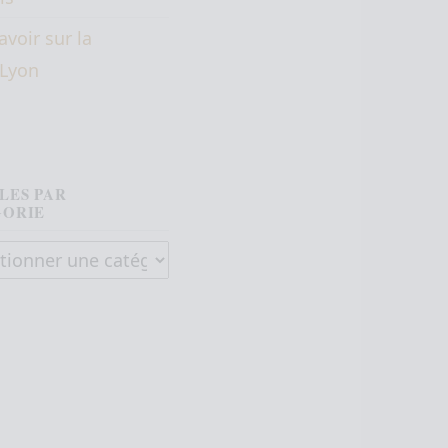
avoir sur la
éLyon
LES PAR
GORIE
es par catégorie