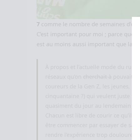
7
comme le nombre de semaines d’entr
C’est important pour moi ; parce que j
est au moins aussi important que la de
À propos et l’actuelle mode du runnin
réseaux qu’on
cherchait à
pouvait op
coureurs de la Gen Z, les jeunes, les
cinquantaine ?) qui veulent juste vi
quasiment du jour au lendemain et v
Chacun est libre de courir ce qu’il ve
être commencer par essayer de savoi
rendre l’expérience trop douloureus