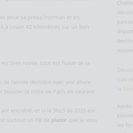
Challe
décou
es pour sa prépa Ironman et en
parcou
é à courir 42 kilomètres sur un bon
départ
destin
voisi
n est bien rodée, tout est fluide de la
Décou
trail 
o de l’année dernière avec une allure
la for
r boucler la visite de Paris en courant
Après
ant entraîné, et si le 3h23 de 2025 est
kilomè
est surtout un PB de
plaisir
que je veux
les for