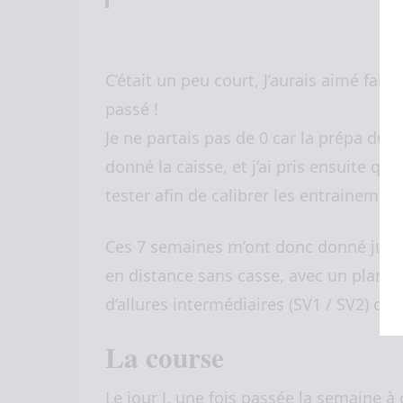
C’était un peu court, J’aurais aimé faire
passé !
Je ne partais pas de 0 car la prépa du
C
donné la caisse, et j’ai pris ensuite q
tester afin de calibrer les entrainement
Ces 7 semaines m’ont donc donné just
en distance sans casse, avec un plan qu
d’allures intermédiaires (SV1 / SV2) qu’a
La course
Le jour J, une fois passée la semaine à 