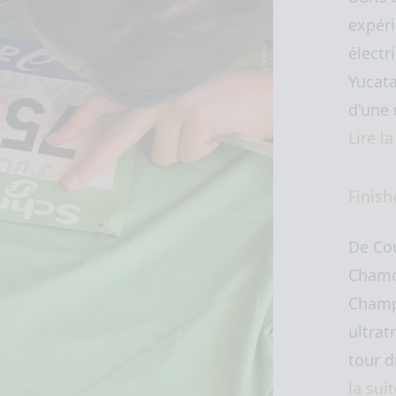
expéri
électr
Yucata
d'une 
Lire l
Finish
De Co
Chamo
Champ
ultrat
tour 
la sui