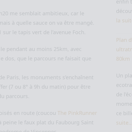
enfin 
découv
h20 me semblait ambitieux, car le
la sui
mais à quelle sauce on va être mangé.
 sur le tapis vert de l’avenue Foch.
Plan d
acile pendant au moins 25km, avec
ultratr
le dos, que le parcours ne faisait que
80km
Un pl
 de Paris, les monuments s’enchaînent
ecotra
fer (7 ou 8° à 9h du matin) pour être
de l’é
du parcours.
momen
roisés en route (coucou
The PinkRunner
ce bil
à peine le faux plat du Faubourg Saint
suite
ippodrome de Vincennes.