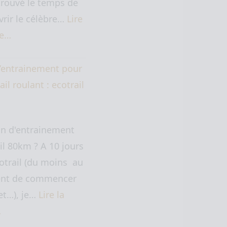
trouvé le temps de
rir le célèbre…
Lire
te…
’entrainement pour
ail roulant : ecotrail
an d'entrainement
il 80km ? A 10 jours
cotrail (du moins au
t de commencer
let…), je…
Lire la
…