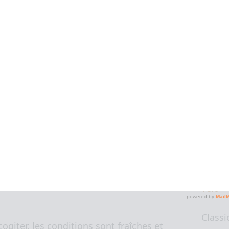
2018
Lors 
 plus, mais ça s’est tellement bien
Sainté
pendan
hocotrail
début décembre m’avait
bois d'
uelques semaines pour relâcher, me
un co
 avant de relancer.
mome
e le temps de monter progressivement
Classi
i était un peu différent, avec plus
Paris 
vant, plus d’allure spécifique.
vélo
Classi
cogiter, les conditions sont fraîches et