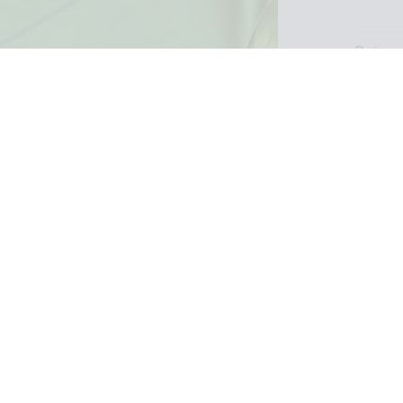
Retour
aînement dédié et appliqué.
de Par
e pense qu’en course à pied, le chemin
prépar
stination.
résult
Ce Ma
g et du marathon, j’ai lu sur les
était
poser cette approche à celle des
tentat
 vieux en crise de la quarantaine (ou
"reine
vre l’expérience, courir un marathon
ite passer à autre chose.
roi !)
ut quand il veut, mais il faut peut-
la sui
r si on aime courir, pour ne pas
e.
Compt