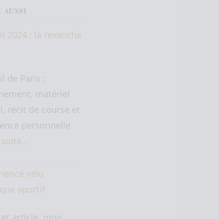
E AUSSI
il 2024 : la revanche
il de Paris :
nement, matériel
il, récit de course et
ence personnelle
a suite…
rience vélo
ique sportif
et article, mon