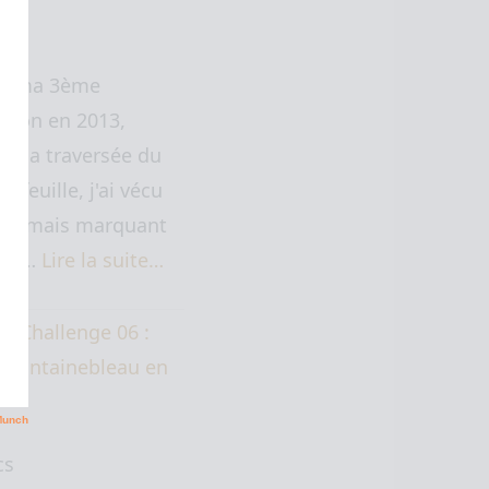
de ma 3ème
Lyon en 2013,
t la traversée du
Arfeuille, j'ai vécu
urt mais marquant
nt…
Lire la suite…
cs Challenge 06 :
– Fontainebleau en
cs