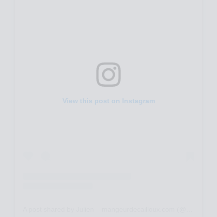
View this post on Instagram
A post shared by Julien – mangeurdecailloux.com (@mangeurdecailloux)