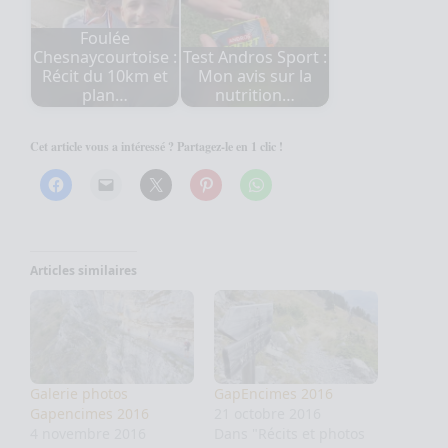
Foulée
Chesnaycourtoise :
Test Andros Sport :
Récit du 10km et
Mon avis sur la
plan…
nutrition…
Cet article vous a intéressé ? Partagez-le en 1 clic !
Articles similaires
Galerie photos
GapEncimes 2016
Gapencimes 2016
21 octobre 2016
4 novembre 2016
Dans "Récits et photos