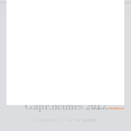
[récit de trail]
GapEncimes 2017
Par
JULIEN
11 octobre 2017
6