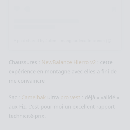
A post shared by Julien – mangeurdecailloux.com (@mangeurdecailloux)
Chaussures :
NewBalance Hierro v2
: cette
expérience en montagne avec elles a fini de
me convaincre
Sac :
Camelbak
ultra
pro vest
: déjà « validé »
aux Fiz, c’est pour moi un excellent rapport
technicité-prix.