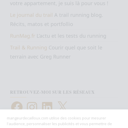
votre appartement, je suis là pour vous !
Le journal du trail
A trail running blog.
Récits, matos et portfollio
RunMag.fr
L’actu et les tests du running
Trail & Running
Courir quel que soit le
terrain avec Greg Runner
RETROUVEZ-MOI SUR LES RÉSEAUX
Facebook
Instagram
LinkedIn
X
mangeurdecailloux.com utilise des cookies pour mesurer
l'audience, personnaliser les publicités et vous permettre de