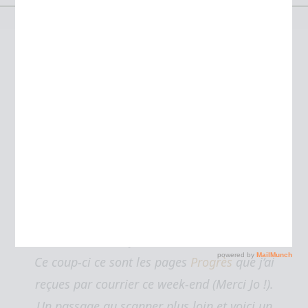
Résumé de la SaintéLyon dans « Le
Progrès »
Running
Par
JULIEN
13 décembre 2010
3
Encore un peu de lecture…
Promis j’arrête bientôt ;)
Ce coup-ci ce sont les pages
Progrès
que j’ai
reçues par courrier ce week-end (Merci Jo !).
Un passage au scanner plus loin et voici un