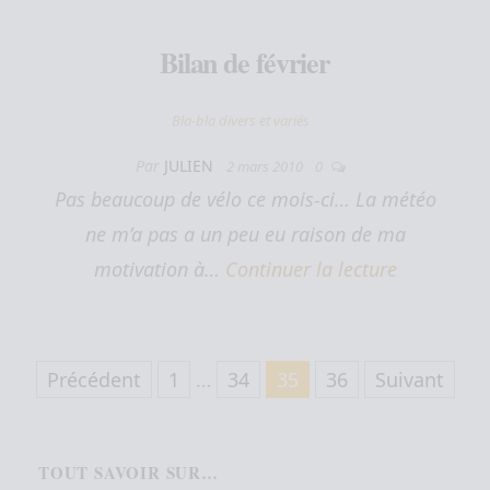
Bilan de février
Bla-bla divers et variés
Par
JULIEN
2 mars 2010
0
Pas beaucoup de vélo ce mois-ci… La météo
ne m’a pas a un peu eu raison de ma
motivation à…
Continuer la lecture
Pagination des publications
Précédent
1
…
34
35
36
Suivant
TOUT SAVOIR SUR…