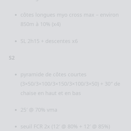
côtes longues myo cross max – environ
850m à 10% (x4)
SL 2h15 + descentes x6
S2
pyramide de côtes courtes
(3×50/3×100/3×150/3×100/3×50) + 30″ de
chaise en haut et en bas
25′ @ 70% vma
seuil FCR 2x (12′ @ 80% + 12′ @ 85%)