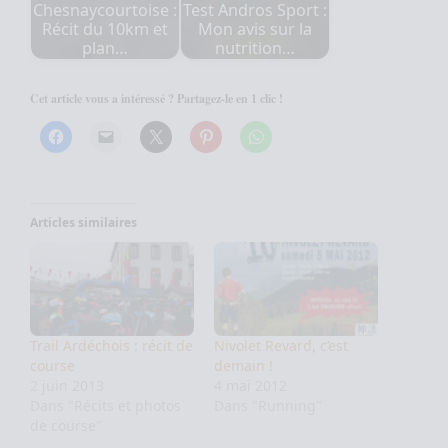
Chesnaycourtoise :
Test Andros Sport :
Récit du 10km et
Mon avis sur la
plan…
nutrition…
Cet article vous a intéressé ? Partagez-le en 1 clic !
Articles similaires
Trail Ardéchois : récit de
Nivolet Revard, c’est
course
demain !
2 juin 2013
4 mai 2012
Dans "Récits et photos
Dans "Running"
de course"