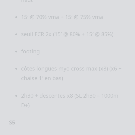
15′ @ 70% vma + 15′ @ 75% vma
seuil FCR 2x (15′ @ 80% + 15′ @ 85%)
footing
côtes longues myo cross max
(x8)
(x6 +
chaise 1′ en bas)
2h30
+ descentes x8
(SL 2h30 – 1000m
D+)
S5