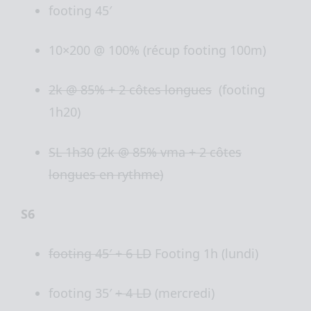
footing 45′
10×200 @ 100% (récup footing 100m)
2k @ 85% + 2 côtes longues
(footing
1h20)
SL 1h30
(2k @ 85% vma + 2 côtes
longues en rythme)
S6
footing 45′ + 6 LD
Footing 1h (lundi)
footing 35′
+ 4 LD
(mercredi)