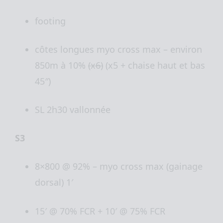
footing
côtes longues myo cross max – environ
850m à 10%
(x6)
(x5 + chaise haut et bas
45″)
SL 2h30 vallonnée
S3
8×800 @ 92% – myo cross max (gainage
dorsal) 1′
15′ @ 70% FCR + 10′ @ 75% FCR