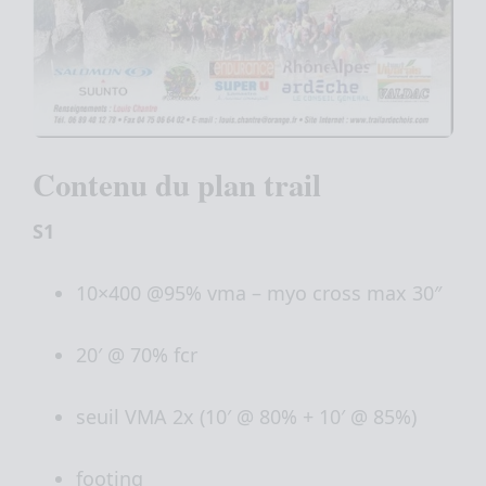
Contenu du plan trail
S1
10×400 @95% vma – myo cross max 30″
20′ @ 70% fcr
seuil VMA 2x (10′ @ 80% + 10′ @ 85%)
footing