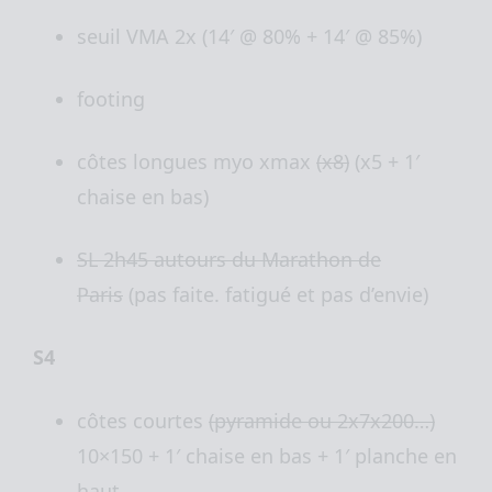
seuil VMA 2x (14′ @ 80% + 14′ @ 85%)
footing
côtes longues myo xmax
(x8)
(x5 + 1′
chaise en bas)
SL 2h45 autours du Marathon de
Paris
(pas faite. fatigué et pas d’envie)
S4
côtes courtes
(pyramide ou 2x7x200…)
10×150 + 1′ chaise en bas + 1′ planche en
haut