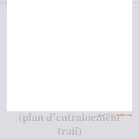
Ardéchois me voilà !
(plan d’entrainement
trail)