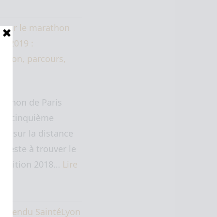
 sur le marathon
is 2019 :
ation, parcours,
at.
rathon de Paris
 ma cinquième
ive sur la distance
" (reste à trouver le
. L'édition 2018…
Lire
te…
e rendu SaintéLyon