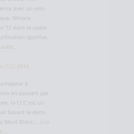
ence avec un vélo
ique, Winora
n 12 dans le cadre
utilisation sportive.
a suite…
er CCC 2019
urmayeur à
nix en passant par
ex, la CCC est un
rail faisant le demi
du Mont Blanc,…
Lire
te…