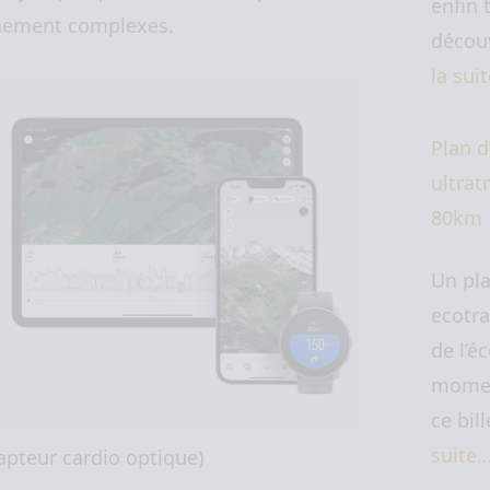
enfin 
nement complexes.
découv
la sui
Plan d
ultratr
80km
Un pl
ecotra
de l’é
momen
ce bil
suite
pteur cardio optique)