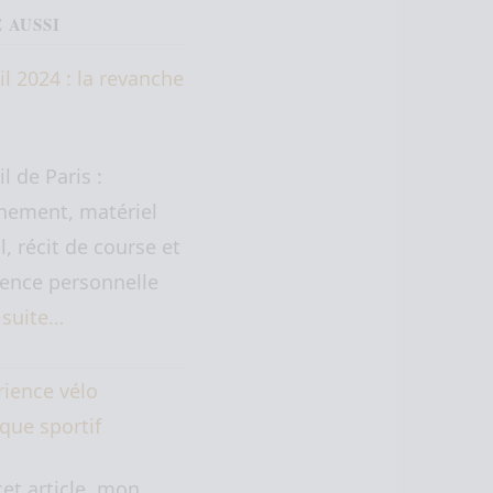
E AUSSI
il 2024 : la revanche
il de Paris :
nement, matériel
il, récit de course et
ence personnelle
a suite…
rience vélo
ique sportif
et article, mon