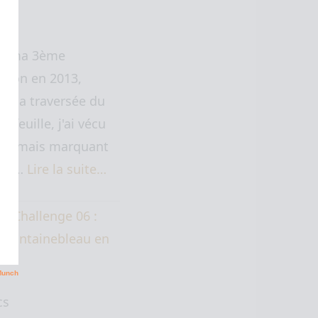
de ma 3ème
Lyon en 2013,
t la traversée du
Arfeuille, j'ai vécu
urt mais marquant
nt…
Lire la suite…
cs Challenge 06 :
– Fontainebleau en
cs