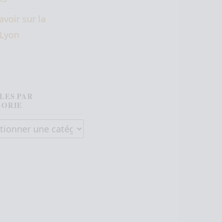
avoir sur la
éLyon
LES PAR
GORIE
es par catégorie