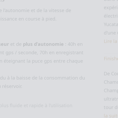
expéri
de l’autonomie et de la vitesse de
électr
uissance en course à pied.
Yucata
d'une 
Lire l
seur
et de
plus d’autonomie
: 40h en
int gps / seconde, 70h en enregistrant
Finish
 éteignant la puce gps entre chaque
De Co
est du à la baisse de la consommation du
Chamo
 réservoir.
Champ
ultrat
lus fluide et rapide à l’utilisation
tour 
la sui