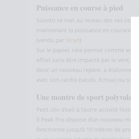
Puissance en course à pied
Suunto se met au niveau des ses concu
maintenant la puissance en courant, sa
(vendu par
Stryd
)
Sur le papier, cela permet comme en vé
effort sans être impacté par le vent, l
donc un nouveau repère, à étalonner a
avec son cardio (seuils, fcmax) ou son 
Une montre de sport polyvalent
Petit clin d’oeil à l’autre activité histo
9 Peak Pro dispose d’un nouveau mode 
fonctionne jusqu’à 10 mètres de profo