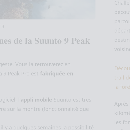
Challe
décou
parcou
ng
départ
ques de la Suunto 9 Peak
destin
voisi
digeste. Vous la retrouverez en
Décou
La 9 Peak Pro est
fabriquée en
trail 
la for
iciel, l’
appli mobile
Suunto est très
Après
vre sur la montre (fonctionnalité que
kilomè
les for
il y a quelques semaines la possibilité