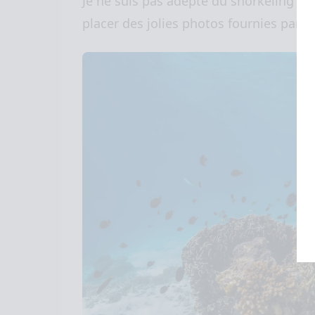
Je ne suis pas adepte du snorkeling da
placer des jolies photos fournies par l