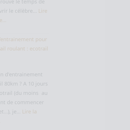
trouvé le temps de
rir le célèbre…
Lire
te…
’entrainement pour
ail roulant : ecotrail
an d'entrainement
il 80km ? A 10 jours
cotrail (du moins au
t de commencer
let…), je…
Lire la
…