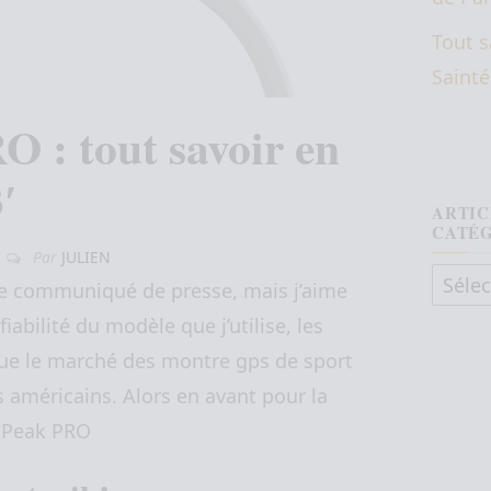
Tout s
Saint
 : tout savoir en
′
ARTIC
CATÉ
Par
JULIEN
8
Articl
 de communiqué de presse, mais j’aime
a fiabilité du modèle que j’utilise, les
 que le marché des montre gps de sport
ts américains. Alors en avant pour la
9 Peak PRO