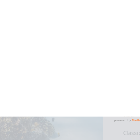
ns la Seine, mais cela me permet de
2018
a Suunto !
Lors 
Sainté
pendan
bois d'
un co
mome
Classi
Paris 
vélo
Classi