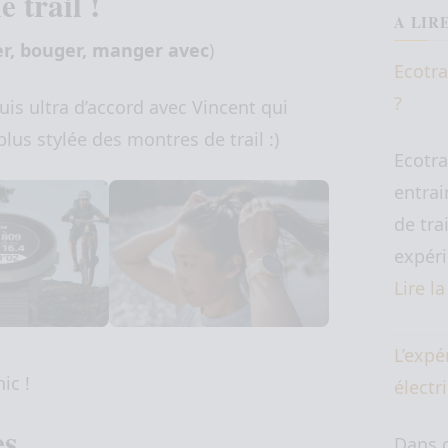
 trail !
A LIR
er, bouger, manger avec
)
Ecotra
?
uis ultra d’accord avec Vincent qui
plus stylée des montres de trail :)
Ecotra
entrai
de tra
expéri
Lire l
L’expé
hic !
électr
es
Dans c