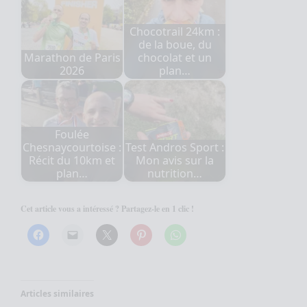
Chocotrail 24km :
de la boue, du
Marathon de Paris
chocolat et un
2026
plan…
Foulée
Chesnaycourtoise :
Test Andros Sport :
Récit du 10km et
Mon avis sur la
plan…
nutrition…
Cet article vous a intéressé ? Partagez-le en 1 clic !
Articles similaires