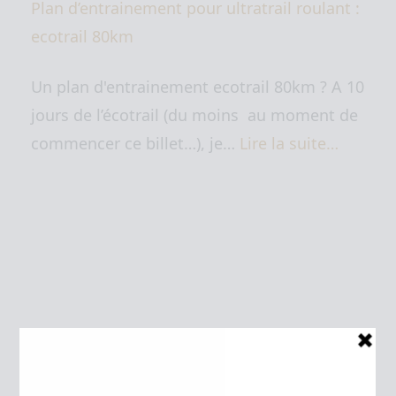
Plan d’entrainement pour ultratrail roulant :
ecotrail 80km
Un plan d'entrainement ecotrail 80km ? A 10
jours de l’écotrail (du moins au moment de
commencer ce billet…), je…
Lire la suite…
LIENS