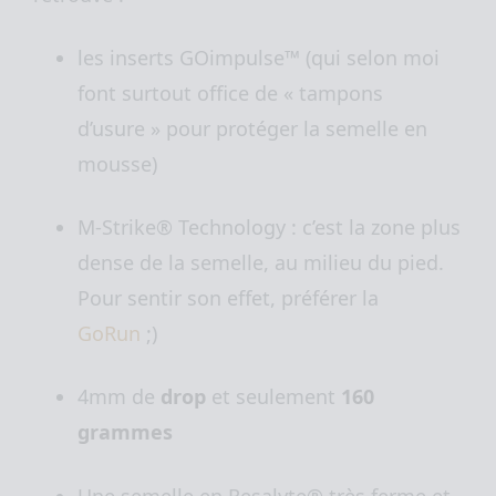
les inserts GOimpulse™ (qui selon moi
font surtout office de « tampons
d’usure » pour protéger la semelle en
mousse)
M-Strike® Technology : c’est la zone plus
dense de la semelle, au milieu du pied.
Pour sentir son effet, préférer la
GoRun
;)
4mm de
drop
et
seulement
160
grammes
Une semelle en Resalyte® très ferme et