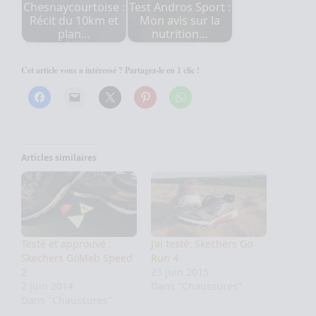
Chesnaycourtoise :
Test Andros Sport :
Récit du 10km et
Mon avis sur la
plan…
nutrition…
Cet article vous a intéressé ? Partagez-le en 1 clic !
Articles similaires
Testé et approuvé :
J’ai testé: Skechers Go
Skechers GoMeb Speed
Run 4
2
23 juin 2015
2 juin 2014
Dans "Chaussures"
Dans "Chaussures"