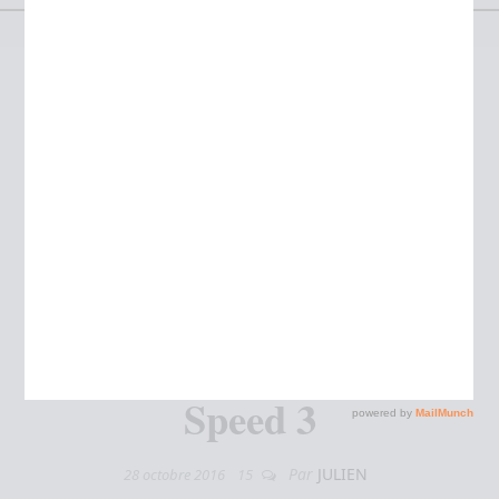
Test : Skechers GoMeb
Speed 3
Par
JULIEN
28 octobre 2016
15