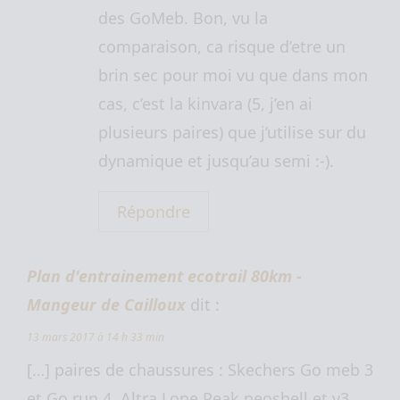
des GoMeb. Bon, vu la
comparaison, ca risque d’etre un
brin sec pour moi vu que dans mon
cas, c’est la kinvara (5, j’en ai
plusieurs paires) que j’utilise sur du
dynamique et jusqu’au semi :-).
Répondre
Plan d'entrainement ecotrail 80km -
Mangeur de Cailloux
dit :
13 mars 2017 à 14 h 33 min
[…] paires de chaussures : Skechers Go meb 3
et Go run 4, Altra Lone Peak neoshell et v3,