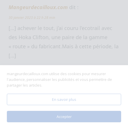
Mangeurdecailloux.com
dit :
30 janvier 2023 à 22 h 28 min
[…] achever le tout, j’ai couru l’ecotrail avec
des Hoka Clifton, une paire de la gamme
« route » du fabricant.Mais à cette période, la
[…]
Répondre
mangeurdecailloux.com utilise des cookies pour mesurer
l'audience, personnaliser les publicités et vous permettre de
partager les articles.
Ecotrail 45 : récit d'un jour sans -
En savoir plus
Mangeurdecailloux.com
dit :
27 avril 2023 à 15 h 08 min
Accepter
[…] ma 4ème participation à l’Ecotrail de