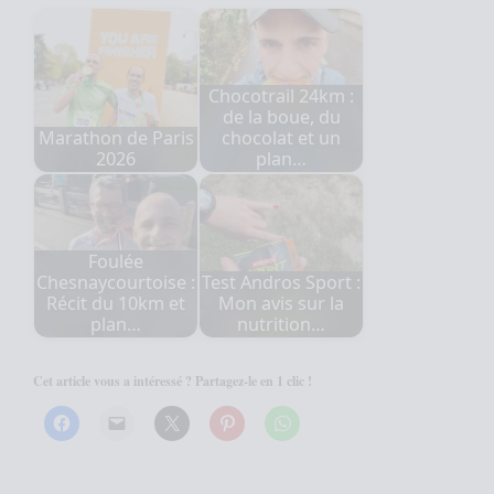
Chocotrail 24km :
de la boue, du
Marathon de Paris
chocolat et un
2026
plan…
Foulée
Chesnaycourtoise :
Test Andros Sport :
Récit du 10km et
Mon avis sur la
plan…
nutrition…
Cet article vous a intéressé ? Partagez-le en 1 clic !