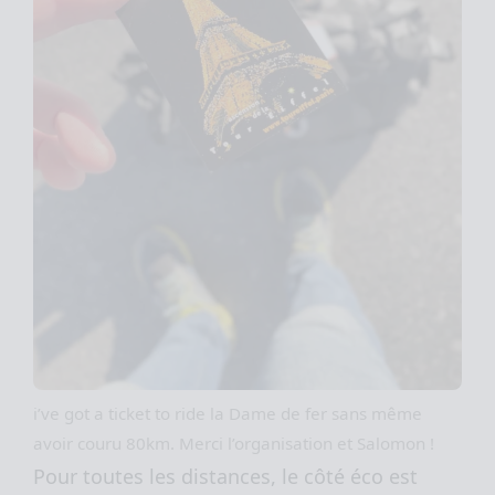
i’ve got a ticket to ride la Dame de fer sans même
avoir couru 80km. Merci l’organisation et Salomon !
Pour toutes les distances, le côté éco est